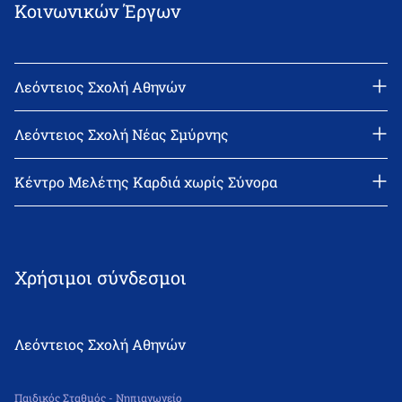
Κοινωνικών Έργων
Λεόντειος Σχολή Αθηνών
Διεύθυνση: Νεϊγύ 17, 111 43 Αθήνα
Τηλέφωνο: 210-2522402
Λεόντειος Σχολή Νέας Σμύρνης
email: l_leonin@leonteiosedu.gr
Διεύθυνση: Θεμιστοκλή Σοφούλη 2, 171 22 Νέα Σμύρνη
Τηλέφωνο: 210-9418011
Κέντρο Μελέτης Καρδιά χωρίς Σύνορα
email: info@leonteiosns.gr
Χρήσιμοι σύνδεσμοι
Λεόντειος Σχολή Αθηνών
Παιδικός Σταθμός - Νηπιαγωγείο