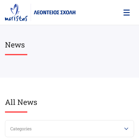
Skip
to
main
content
News
All News
Categories