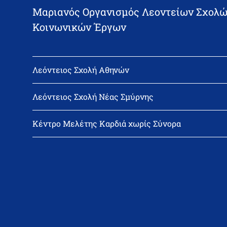
Μαριανός Οργανισμός Λεοντείων Σχολώ
Κοινωνικών Έργων
Λεόντειος Σχολή Αθηνών
Διεύθυνση: Νεϊγύ 17, 111 43 Αθήνα
Τηλέφωνο: 210-2522402
Λεόντειος Σχολή Νέας Σμύρνης
email: l_leonin@leonteiosedu.gr
Διεύθυνση: Θεμιστοκλή Σοφούλη 2, 171 22 Νέα Σμύρνη
Τηλέφωνο: 210-9418011
Κέντρο Μελέτης Καρδιά χωρίς Σύνορα
email: info@leonteiosns.gr