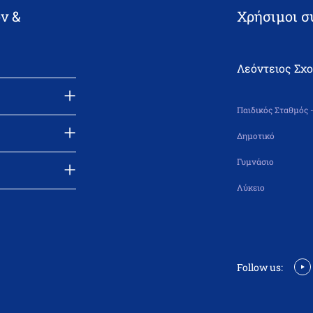
ν &
Χρήσιμοι σ
Λεόντειος Σχ
Παιδικός Σταθμός 
Δημοτικό
Γυμνάσιο
Λύκειο
Follow us: