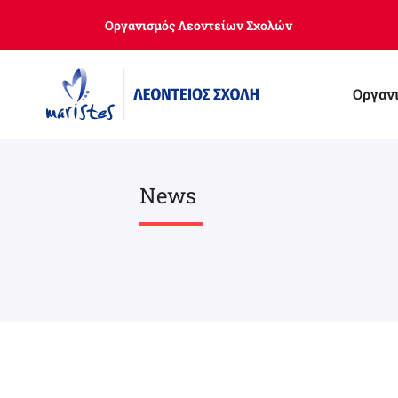
Skip
Οργανισμός Λεοντείων Σχολών
to
main
content
Οργαν
News