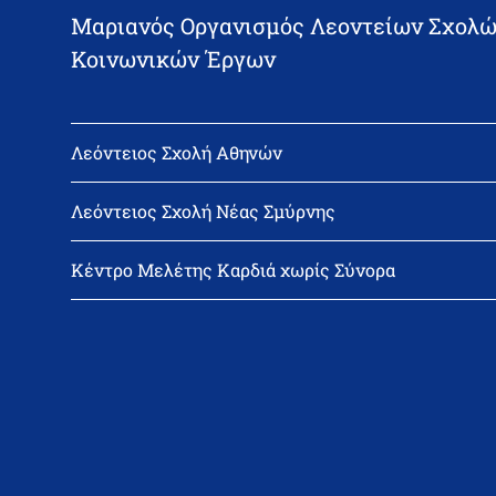
Μαριανός Οργανισμός Λεοντείων Σχολώ
Κοινωνικών Έργων
Λεόντειος Σχολή Αθηνών
Διεύθυνση: Νεϊγύ 17, 111 43 Αθήνα
Τηλέφωνο: 210-2522402
Λεόντειος Σχολή Νέας Σμύρνης
email: l_leonin@leonteiosedu.gr
Διεύθυνση: Θεμιστοκλή Σοφούλη 2, 171 22 Νέα Σμύρνη
Τηλέφωνο: 210-9418011
Κέντρο Μελέτης Καρδιά χωρίς Σύνορα
email: info@leonteiosns.gr