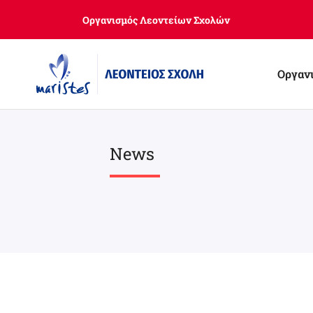
Skip
Οργανισμός Λεοντείων Σχολών
to
main
content
Οργαν
News