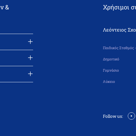
ν &
Χρήσιμοι σ
Λεόντειος Σχ
Παιδικός Σταθμός 
Δημοτικό
Γυμνάσιο
Λύκειο
Follow us: