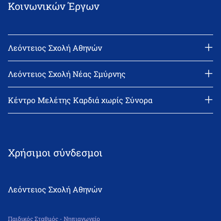
Κοινωνικών Έργων
Λεόντειος Σχολή Αθηνών
Διεύθυνση: Νεϊγύ 17, 111 43 Αθήνα
Τηλέφωνο: 210-2522402
Λεόντειος Σχολή Νέας Σμύρνης
email: l_leonin@leonteiosedu.gr
Διεύθυνση: Θεμιστοκλή Σοφούλη 2, 171 22 Νέα Σμύρνη
Τηλέφωνο: 210-9418011
Κέντρο Μελέτης Καρδιά χωρίς Σύνορα
email: info@leonteiosns.gr
Χρήσιμοι σύνδεσμοι
Λεόντειος Σχολή Αθηνών
Παιδικός Σταθμός - Νηπιαγωγείο