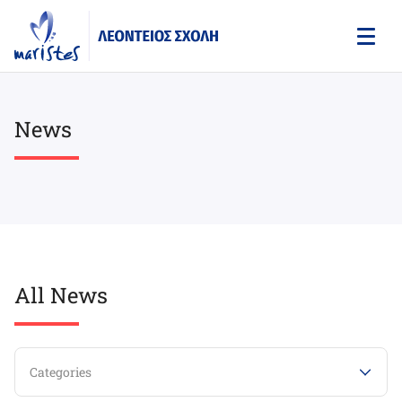
Skip
to
main
content
News
All News
Categories