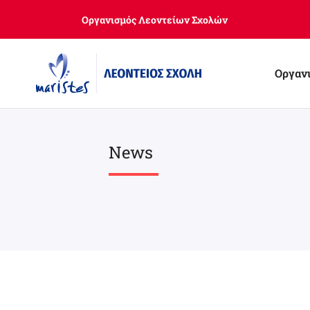
Skip
Οργανισμός Λεοντείων Σχολών
to
main
content
Οργαν
News