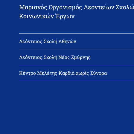
Μαριανός Οργανισμός Λεοντείων Σχολώ
Κοινωνικών Έργων
Λεόντειος Σχολή Αθηνών
Διεύθυνση: Νεϊγύ 17, 111 43 Αθήνα
Τηλέφωνο: 210-2522402
Λεόντειος Σχολή Νέας Σμύρνης
email: l_leonin@leonteiosedu.gr
Διεύθυνση: Θεμιστοκλή Σοφούλη 2, 171 22 Νέα Σμύρνη
Τηλέφωνο: 210-9418011
Κέντρο Μελέτης Καρδιά χωρίς Σύνορα
email: info@leonteiosns.gr