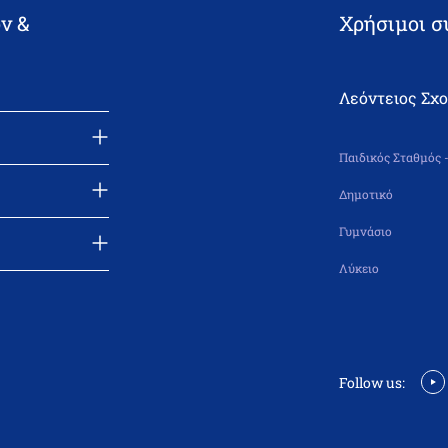
ν &
Χρήσιμοι σ
Λεόντειος Σχ
Παιδικός Σταθμός 
Δημοτικό
Γυμνάσιο
Λύκειο
Follow us: