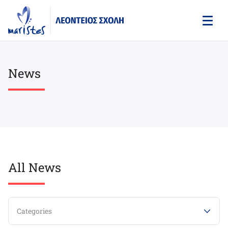
Skip
to
main
content
News
All News
Categories