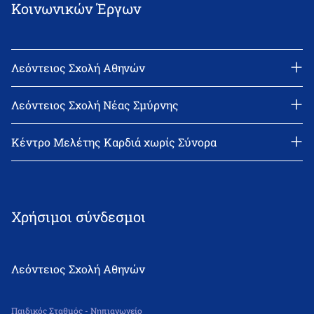
Κοινωνικών Έργων
Λεόντειος Σχολή Αθηνών
Διεύθυνση: Νεϊγύ 17, 111 43 Αθήνα
Τηλέφωνο: 210-2522402
Λεόντειος Σχολή Νέας Σμύρνης
email: l_leonin@leonteiosedu.gr
Διεύθυνση: Θεμιστοκλή Σοφούλη 2, 171 22 Νέα Σμύρνη
Τηλέφωνο: 210-9418011
Κέντρο Μελέτης Καρδιά χωρίς Σύνορα
email: info@leonteiosns.gr
Χρήσιμοι σύνδεσμοι
Λεόντειος Σχολή Αθηνών
Παιδικός Σταθμός - Νηπιαγωγείο