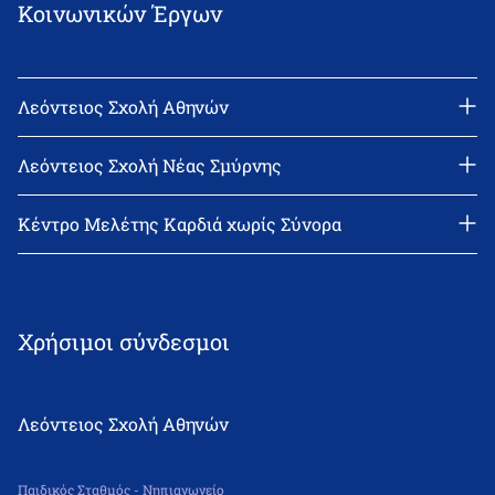
Κοινωνικών Έργων
Λεόντειος Σχολή Αθηνών
Διεύθυνση: Νεϊγύ 17, 111 43 Αθήνα
Τηλέφωνο: 210-2522402
Λεόντειος Σχολή Νέας Σμύρνης
email: l_leonin@leonteiosedu.gr
Διεύθυνση: Θεμιστοκλή Σοφούλη 2, 171 22 Νέα Σμύρνη
Τηλέφωνο: 210-9418011
Κέντρο Μελέτης Καρδιά χωρίς Σύνορα
email: info@leonteiosns.gr
Χρήσιμοι σύνδεσμοι
Λεόντειος Σχολή Αθηνών
Παιδικός Σταθμός - Νηπιαγωγείο