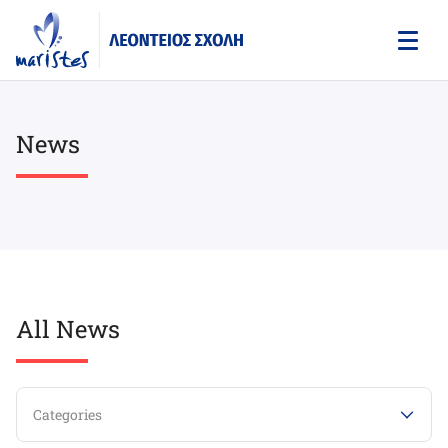
Skip
to
main
content
News
All News
Categories