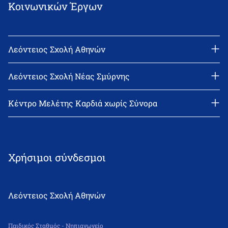
Κοινωνικών Έργων
Λεόντειος Σχολή Αθηνών
Διεύθυνση: Νεϊγύ 17, 111 43 Αθήνα
Τηλέφωνο: 210-2522402
Λεόντειος Σχολή Νέας Σμύρνης
email: l_leonin@leonteiosedu.gr
Διεύθυνση: Θεμιστοκλή Σοφούλη 2, 171 22 Νέα Σμύρνη
Τηλέφωνο: 210-9418011
Κέντρο Μελέτης Καρδιά χωρίς Σύνορα
email: info@leonteiosns.gr
Χρήσιμοι σύνδεσμοι
Λεόντειος Σχολή Αθηνών
Παιδικός Σταθμός - Νηπιαγωγείο