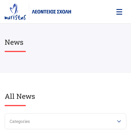
Skip
to
main
content
News
All News
Categories