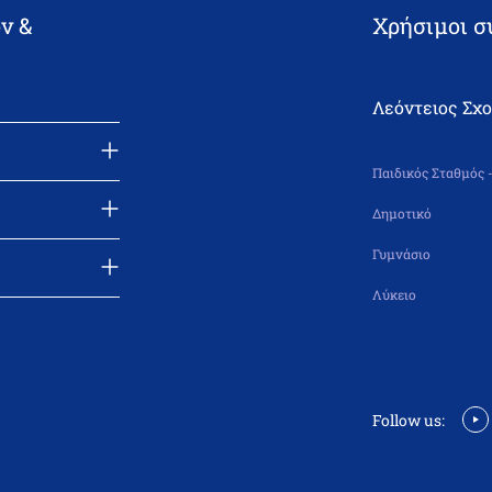
ν &
Χρήσιμοι σ
Λεόντειος Σχ
Παιδικός Σταθμός 
Δημοτικό
Γυμνάσιο
Λύκειο
Follow us: