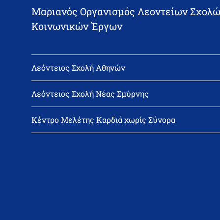
Μαριανός Οργανισμός Λεοντείων Σχολώ
Κοινωνικών Έργων
Λεόντειος Σχολή Αθηνών
Διεύθυνση: Νεϊγύ 17, 111 43 Αθήνα
Τηλέφωνο: 210-2522402
Λεόντειος Σχολή Νέας Σμύρνης
email: l_leonin@leonteiosedu.gr
Διεύθυνση: Θεμιστοκλή Σοφούλη 2, 171 22 Νέα Σμύρνη
Τηλέφωνο: 210-9418011
Κέντρο Μελέτης Καρδιά χωρίς Σύνορα
email: info@leonteiosns.gr