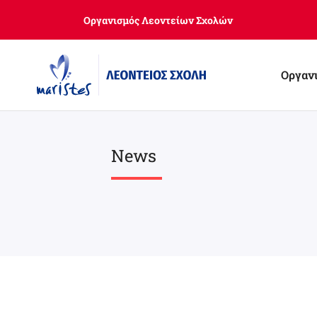
Skip
Οργανισμός Λεοντείων Σχολών
to
main
content
Οργαν
News