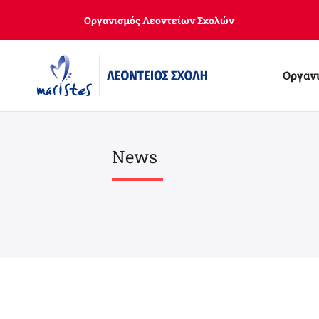
Skip
Οργανισμός Λεοντείων Σχολών
to
main
content
Οργαν
News