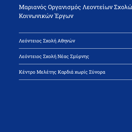
Μαριανός Οργανισμός Λεοντείων Σχολώ
Κοινωνικών Έργων
Λεόντειος Σχολή Αθηνών
Διεύθυνση: Νεϊγύ 17, 111 43 Αθήνα
Τηλέφωνο: 210-2522402
Λεόντειος Σχολή Νέας Σμύρνης
email: l_leonin@leonteiosedu.gr
Διεύθυνση: Θεμιστοκλή Σοφούλη 2, 171 22 Νέα Σμύρνη
Τηλέφωνο: 210-9418011
Κέντρο Μελέτης Καρδιά χωρίς Σύνορα
email: info@leonteiosns.gr