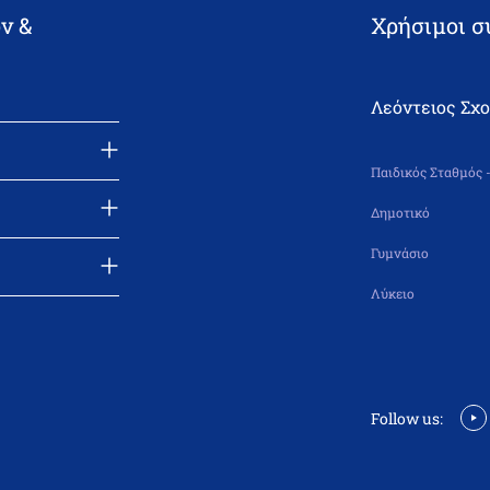
ν &
Χρήσιμοι σ
Λεόντειος Σχ
Παιδικός Σταθμός 
Δημοτικό
Γυμνάσιο
Λύκειο
Follow us: