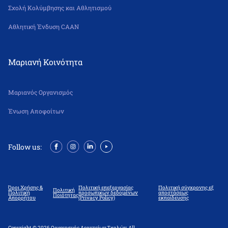
Σχολή Κολύμβησης και Αθλητισμού
Αθλητική Ένδυση CAAN
Μαριανή Κοινότητα
Μαριανός Οργανισμός
Ένωση Αποφοίτων
Follow us:
Όροι Χρήσης &
Πολιτική επεξεργασίας
Πολιτική σύγχρονης εξ
Πολιτική
Πολιτική
προσωπικών δεδομένων
αποστάσεως
Ποιότητας
Απορρήτου
(Privacy Policy)
εκπαίδευσης
Copyright © 2026 Οργανισμός Λεοντείων Σχολών. All