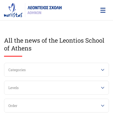
Skip
to
main
content
All the news of the Leontios School
of Athens
Categories
Levels
Order