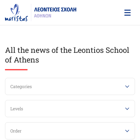
Skip
to
main
content
All the news of the Leontios School
of Athens
Categories
Levels
Order