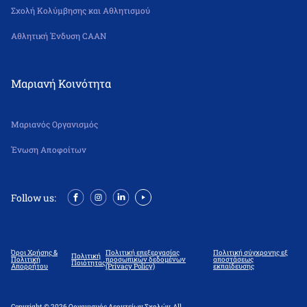
Σχολή Κολύμβησης και Αθλητισμού
Αθλητική Ένδυση CAAN
Μαριανή Κοινότητα
Μαριανός Οργανισμός
Ένωση Αποφοίτων
Follow us:
Όροι Χρήσης &
Πολιτική επεξεργασίας
Πολιτική σύγχρονης εξ
Πολιτική
Πολιτική
προσωπικών δεδομένων
αποστάσεως
Ποιότητας
Απορρήτου
(Privacy Policy)
εκπαίδευσης
Copyright © 2026 Οργανισμός Λεοντείων Σχολών. All