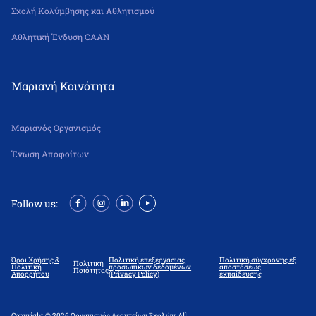
Σχολή Κολύμβησης και Αθλητισμού
Αθλητική Ένδυση CAAN
Μαριανή Κοινότητα
Μαριανός Οργανισμός
Ένωση Αποφοίτων
Follow us:
Όροι Χρήσης &
Πολιτική επεξεργασίας
Πολιτική σύγχρονης εξ
Πολιτική
Πολιτική
προσωπικών δεδομένων
αποστάσεως
Ποιότητας
Απορρήτου
(Privacy Policy)
εκπαίδευσης
Copyright © 2026 Οργανισμός Λεοντείων Σχολών. All