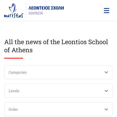
Skip
to
main
content
All the news of the Leontios School
of Athens
Categories
Levels
Order