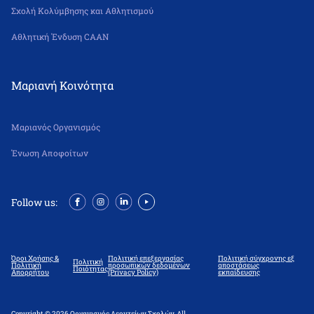
Σχολή Κολύμβησης και Αθλητισμού
Αθλητική Ένδυση CAAN
Μαριανή Κοινότητα
Μαριανός Οργανισμός
Ένωση Αποφοίτων
Follow us:
Όροι Χρήσης &
Πολιτική επεξεργασίας
Πολιτική σύγχρονης εξ
Πολιτική
Πολιτική
προσωπικών δεδομένων
αποστάσεως
Ποιότητας
Απορρήτου
(Privacy Policy)
εκπαίδευσης
Copyright © 2026 Οργανισμός Λεοντείων Σχολών. All