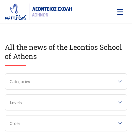
Skip
to
main
content
All the news of the Leontios School
of Athens
Categories
Levels
Order