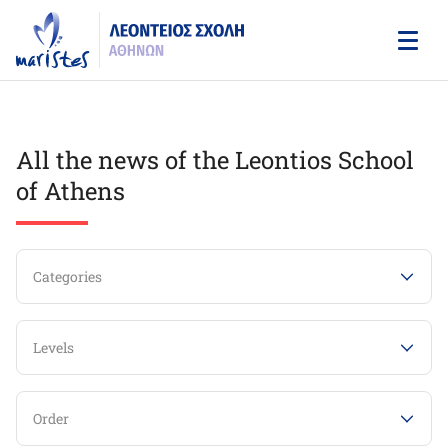
Skip
to
main
content
All the news of the Leontios School
of Athens
Categories
Levels
Order