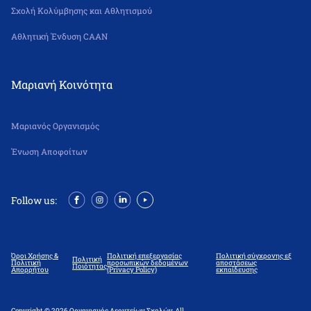
Σχολή Κολύμβησης και Αθλητισμού
Αθλητική Ένδυση CAAN
Μαριανή Κοινότητα
Μαριανός Οργανισμός
Ένωση Αποφοίτων
Follow us:
Όροι Χρήσης &
Πολιτική επεξεργασίας
Πολιτική σύγχρονης εξ
Πολιτική
Πολιτική
προσωπικών δεδομένων
αποστάσεως
Ποιότητας
Απορρήτου
(Privacy Policy)
εκπαίδευσης
Copyright © 2026 Οργανισμός Λεοντείων Σχολών. All