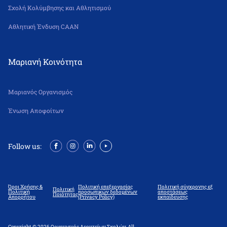
Σχολή Κολύμβησης και Αθλητισμού
Αθλητική Ένδυση CAAN
Μαριανή Κοινότητα
Μαριανός Οργανισμός
Ένωση Αποφοίτων
Follow us:
Όροι Χρήσης &
Πολιτική επεξεργασίας
Πολιτική σύγχρονης εξ
Πολιτική
Πολιτική
προσωπικών δεδομένων
αποστάσεως
Ποιότητας
Απορρήτου
(Privacy Policy)
εκπαίδευσης
Copyright © 2026 Οργανισμός Λεοντείων Σχολών. All