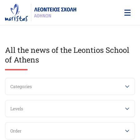
Skip
to
main
content
All the news of the Leontios School
of Athens
Categories
Levels
Order