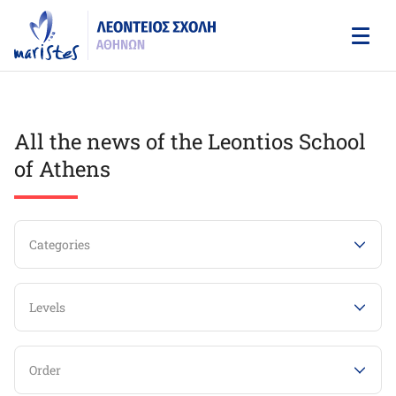
Skip
to
main
content
All the news of the Leontios School
of Athens
Categories
Levels
Order