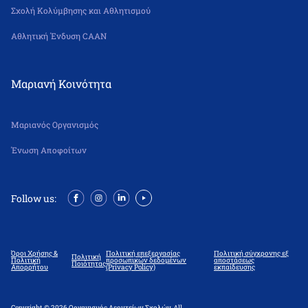
Σχολή Κολύμβησης και Αθλητισμού
Αθλητική Ένδυση CAAN
Μαριανή Κοινότητα
Μαριανός Οργανισμός
Ένωση Αποφοίτων
Follow us:
Όροι Χρήσης &
Πολιτική επεξεργασίας
Πολιτική σύγχρονης εξ
Πολιτική
Πολιτική
προσωπικών δεδομένων
αποστάσεως
Ποιότητας
Απορρήτου
(Privacy Policy)
εκπαίδευσης
Copyright © 2026 Οργανισμός Λεοντείων Σχολών. All