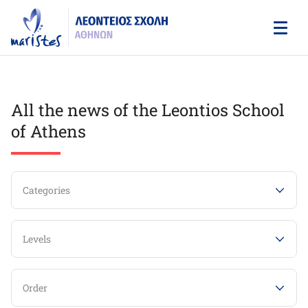
Skip
to
main
content
All the news of the Leontios School
of Athens
Categories
Levels
Order