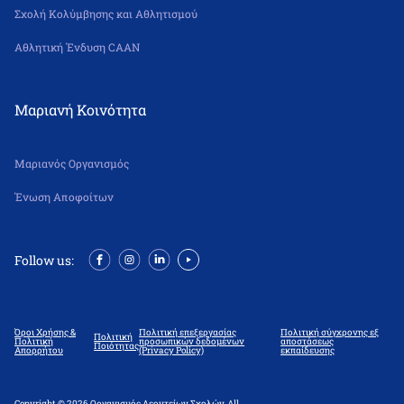
Σχολή Κολύμβησης και Αθλητισμού
Αθλητική Ένδυση CAAN
Μαριανή Κοινότητα
Μαριανός Οργανισμός
Ένωση Αποφοίτων
Follow us:
Όροι Χρήσης &
Πολιτική επεξεργασίας
Πολιτική σύγχρονης εξ
Πολιτική
Πολιτική
προσωπικών δεδομένων
αποστάσεως
Ποιότητας
Απορρήτου
(Privacy Policy)
εκπαίδευσης
Copyright © 2026 Οργανισμός Λεοντείων Σχολών. All