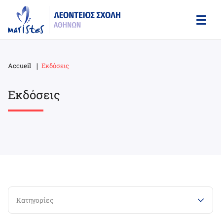
Skip
to
main
content
Accueil
Εκδόσεις
Breadcrumb
Εκδόσεις
Κατηγορίες