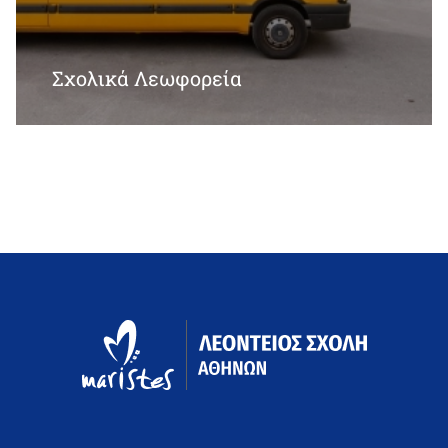
ΛΣΑ-ΛΥΚΕΙΟ-ΕΝΤΥΠΟ 5β_ΥΠΕΥΘΥΝΗ ΔΗΛΩΣΗ 3β_Απαλλαγή
Θρησκευτικών.pdf
Σχολικά Λεωφορεία