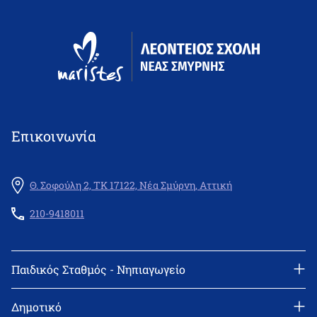
Επικοινωνία
Θ. Σοφούλη 2, ΤΚ 17122, Νέα Σμύρνη, Αττική
210-9418011
Παιδικός Σταθμός - Νηπιαγωγείο
Διεύθυνση: Θεμιστοκλή Σοφούλη 2, 171 22 Νέα Σμύρνη
Τηλέφωνο: 210-9418011
Δημοτικό
email: info@leonteiosns.gr