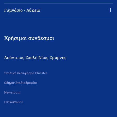
Διεύθυνση: Θεμιστοκλή Σοφούλη 2, 171 22 Νέα Σμύρνη
Τηλέφωνο: 210-9418011
Γυμνάσιο - Λύκειο
email: info@leonteiosns.gr
Διεύθυνση: Θεμιστοκλή Σοφούλη 2, 171 22 Νέα Σμύρνη
Τηλέφωνο: 210-9418011
email: info@leonteiosns.gr
Χρήσιμοι σύνδεσμοι
Λεόντειος Σχολή Νέας Σμύρνης
Σχολική πλατφόρμα Classter
Οδηγός Σταδιοδρομίας
Newsroom
Επικοινωνία