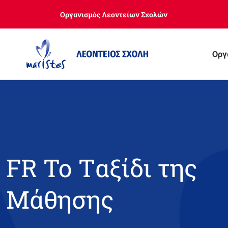
Skip
Οργανισμός Λεοντείων Σχολών
to
main
content
Οργ
FR Το Tαξίδι της
Mάθησης