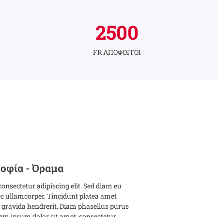
2500
FR ΑΠΟΦΟΙΤΟΙ
σοφία - Όραμα
onsectetur adipiscing elit. Sed diam eu
c ullamcorper. Tincidunt platea amet
ravida hendrerit. Diam phasellus purus
rem ipsum dolor sit amet, consectetur