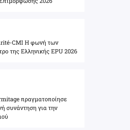
 Επιμόρφωσης 2026
darité-CMI Η φωνή των
τρο της Ελληνικής ΕPU 2026
ermitage πραγματοποίησε
νή συνάντηση για την
ιού