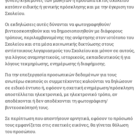
γονείς/κηδεμόνες των μαθητών ή πρόσωπα εκτός σχολείου
κατόπιν ειδικής ή γενικής πρόσκλησης και με την έγκριση του
Σχολείου.
Οι εκδηλώσεις αυτές δύνανται να φωτογραφηθούν/
βιντεοσκοπηθούν και να δημοσιοποιηθούν με διάφορους
τρόπους, περιλαμβανομένης της ανάρτησης στον ιστότοπο του
Σχολείου και στα μέσα κοινωνικής δικτύωσης στους
αντίστοιχους λογαριασμούς του Σχολείου και μόνον σε αυτούς,
για λόγους αναμνηστικούς, ιστορικούς, εκπαιδευτικούς ή για
λόγους τεκμηρίωσης, ενημέρωσης ή διαφήμισης.
Για την επεξεργασία προσωπικών δεδομένων για τους
ανωτέρω σκοπούς οι συμμετέχοντες καλούνται να δηλώσουν
σε ειδικό έντυπο ή, εφόσον η σχετική ενημέρωση/πρόσκληση
αποστέλλεται ηλεκτρονικά, με ηλεκτρονικό τρόπο, αν
αποδέχονται ή δεν αποδέχονται τη φωτογράφιση/
βιντεοσκόπησή τους.
Σε περίπτωση που απαντήσουν αρνητικά, εφόσον το πρόσωπό
τους εμφανίζεται στις σχετικές εικόνες, θα γίνεται θόλωση
του προσώπου.