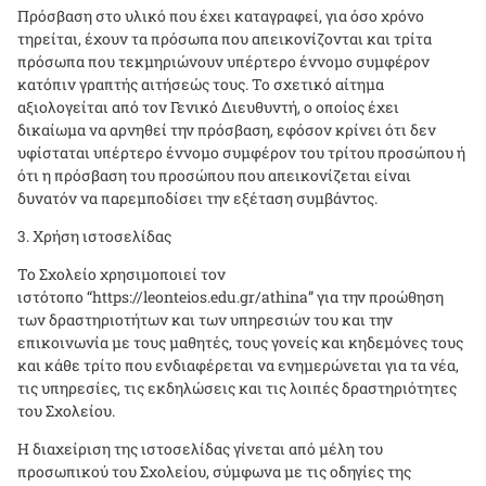
Πρόσβαση στο υλικό που έχει καταγραφεί, για όσο χρόνο
τηρείται, έχουν τα πρόσωπα που απεικονίζονται και τρίτα
πρόσωπα που τεκμηριώνουν υπέρτερο έννομο συμφέρον
κατόπιν γραπτής αιτήσεώς τους. Το σχετικό αίτημα
αξιολογείται από τον Γενικό Διευθυντή, ο οποίος έχει
δικαίωμα να αρνηθεί την πρόσβαση, εφόσον κρίνει ότι δεν
υφίσταται υπέρτερο έννομο συμφέρον του τρίτου προσώπου ή
ότι η πρόσβαση του προσώπου που απεικονίζεται είναι
δυνατόν να παρεμποδίσει την εξέταση συμβάντος.
Χρήση ιστοσελίδας
Το Σχολείο χρησιμοποιεί τον
ιστότοπο “
https
://
leonteios
.
edu
.
gr
/
athina
” για την προώθηση
των δραστηριοτήτων και των υπηρεσιών του και την
επικοινωνία με τους μαθητές, τους γονείς και κηδεμόνες τους
και κάθε τρίτο που ενδιαφέρεται να ενημερώνεται για τα νέα,
τις υπηρεσίες, τις εκδηλώσεις και τις λοιπές δραστηριότητες
του Σχολείου.
Η διαχείριση της ιστοσελίδας γίνεται από μέλη του
προσωπικού του Σχολείου, σύμφωνα με τις οδηγίες της