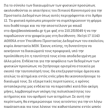
Για το σύνολο των δικαιωμάτων των φυσικών προσώπων,
ακολουθούνται οι απαιτήσεις του Γενικού Κανονισμού για την
Προστασία Δεδομένων όπως αυτές περιγράφονται στο Άρθρο
12. Τα φυσικά πρόσωπα μπορούν να συμπληρώσουν τη φόρμα
που διαθέτουμε και να την αποστείλουν με email
στο
dpo
@
leonteiosedu
.
gr
ή με φαξ στο 210.2515049 ή να την
παραδώσουν στα γραφεία μας στη διεύθυνση : Νεϊγύ 17 11143
ΑΘΗΝΑ στον Υπεύθυνο Προστασίας Δεδομένων του σχολείου,
κυρία Αναστασία ΜΙΝ. Έχουν, επίσης, τη δυνατότητα να
ασκήσουν τα δικαιώματά τους προφορικά, υπό την
προϋπόθεση ότι η ταυτότητά τους είναι αποδεδειγμένη με
άλλα μέσα. Ενδέχεται για την ασφάλεια των δεδομένων των
φυσικών προσώπων, να ζητήσουμε ορισμένα στοιχεία με
σκοπό την ταυτοποίησή τους. Θα επεξεργαστούμε άμεσα και
ατελώς το αίτημά και εντός ενός μήνα θα ικανοποιήσουμε το
δικαίωμά τους. Σε εξαιρετικές περιπτώσεις, ο χρόνος
ανταπόκρισης μας ενδέχεται να παραταθεί κατά δύο ακόμη
μήνες, λαμβανομένων υπόψη της πολυπλοκότητας του
αιτήματος και του αριθμού των αιτημάτων. Σε αυτή την
περίπτωση, θα ενημερώσουμε τους αιτούντες για την εν λόγω
παράταση και για τους λόγους της καθυστέρησης εντός μηνός