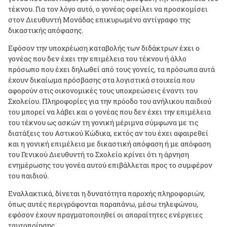
τέκνου. Για τον λόγο αυτό, ο γονέας οφείλει να προσκομίσει
στον Διευθυντή Μονάδας επικυρωμένο αντίγραφο της
δικαστικής απόφασης.
Εφόσον την υποχρέωση καταβολής των διδάκτρων έχει ο
γονέας που δεν έχει την επιμέλεια του τέκνου ή άλλο
πρόσωπο που έχει δηλωθεί από τους γονείς, τα πρόσωπα αυτά
έχουν δικαίωμα πρόσβασης στα λογιστικά στοιχεία που
αφορούν στις οικονομικές τους υποχρεώσεις έναντι του
Σχολείου. Πληροφορίες για την πρόοδο του ανήλικου παιδιού
του μπορεί να λάβει και ο γονέας που δεν έχει την επιμέλεια
του τέκνου ως ασκών τη γονική μέριμνα σύμφωνα με τις
διατάξεις του Αστικού Κώδικα, εκτός αν του έχει αφαιρεθεί
και η γονική επιμέλεια με δικαστική απόφαση ή με απόφαση
του Γενικού Διευθυντή το Σχολείο κρίνει ότι η άρνηση
ενημέρωσης του γονέα αυτού επιβάλλεται προς το συμφέρον
του παιδιού.
Εναλλακτικά, δίνεται η δυνατότητα παροχής πληροφοριών,
όπως αυτές περιγράφονται παραπάνω, μέσω τηλεφώνου,
εφόσον έχουν πραγματοποιηθεί οι απαραίτητες ενέργειες
ταυτοποίησης.