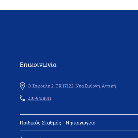
Επικοινωνία
Θ. Σοφούλη 2, ΤΚ 17122, Νέα Σμύρνη, Αττική
210-9418011
Παιδικός Σταθμός - Νηπιαγωγείο
Διεύθυνση: Θεμιστοκλή Σοφούλη 2, 171 22 Νέα Σμύρνη
Τηλέφωνο: 210-9418011