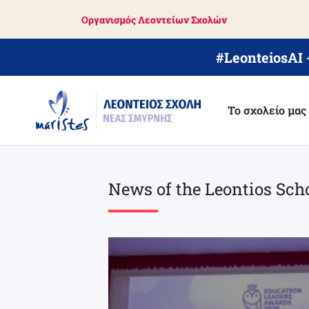
Skip
Οργανισμός Λεοντείων Σχολών
to
main
content
#LeonteiosAI
Το σχολείο μας
News of the Leontios Sch