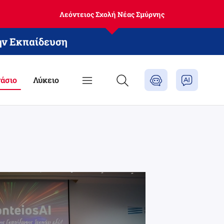
Λεόντειος Σχολή Νέας Σμύρνης
ην Εκπαίδευση
άσιο
Λύκειο