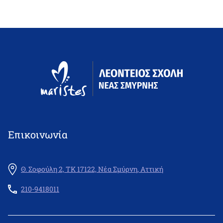
Επικοινωνία
Θ. Σοφούλη 2, ΤΚ 17122, Νέα Σμύρνη, Αττική
210-9418011