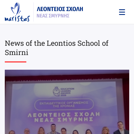
Skip
to
main
content
News of the Leontios School of
Smirni