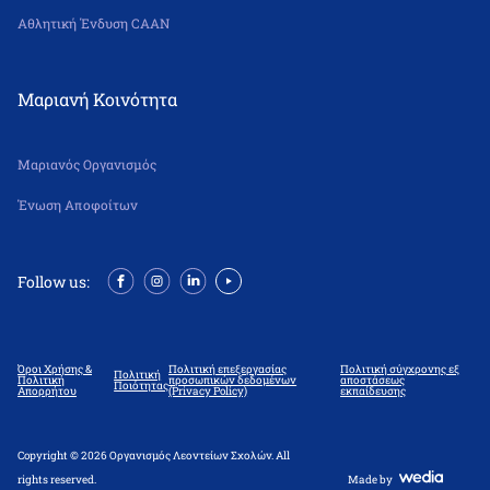
Αθλητική Ένδυση CAAN
Μαριανή Κοινότητα
Μαριανός Οργανισμός
Ένωση Αποφοίτων
Follow us:
Όροι Χρήσης &
Πολιτική επεξεργασίας
Πολιτική σύγχρονης εξ
Πολιτική
Πολιτική
προσωπικών δεδομένων
αποστάσεως
Ποιότητας
Απορρήτου
(Privacy Policy)
εκπαίδευσης
Copyright © 2026 Οργανισμός Λεοντείων Σχολών. All
rights reserved.
Made by