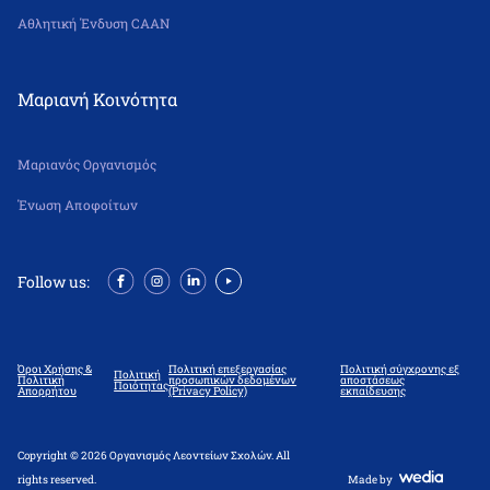
Αθλητική Ένδυση CAAN
Μαριανή Κοινότητα
Μαριανός Οργανισμός
Ένωση Αποφοίτων
Follow us:
Όροι Χρήσης &
Πολιτική επεξεργασίας
Πολιτική σύγχρονης εξ
Πολιτική
Πολιτική
προσωπικών δεδομένων
αποστάσεως
Ποιότητας
Απορρήτου
(Privacy Policy)
εκπαίδευσης
Copyright © 2026 Οργανισμός Λεοντείων Σχολών. All
rights reserved.
Made by