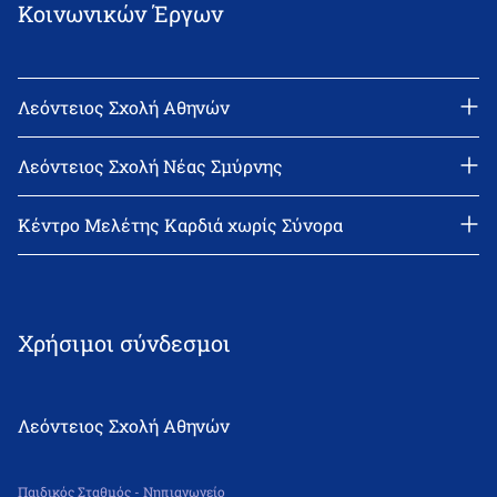
Κοινωνικών Έργων
Λεόντειος Σχολή Αθηνών
Διεύθυνση: Νεϊγύ 17, 111 43 Αθήνα
Τηλέφωνο: 210-2522402
Λεόντειος Σχολή Νέας Σμύρνης
email: l_leonin@leonteiosedu.gr
Διεύθυνση: Θεμιστοκλή Σοφούλη 2, 171 22 Νέα Σμύρνη
Τηλέφωνο: 210-9418011
Κέντρο Μελέτης Καρδιά χωρίς Σύνορα
email: info@leonteiosns.gr
Χρήσιμοι σύνδεσμοι
Λεόντειος Σχολή Αθηνών
Παιδικός Σταθμός - Νηπιαγωγείο