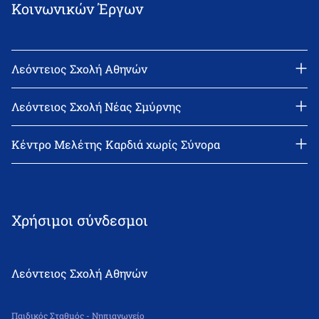
Κοινωνικών Έργων
Λεόντειος Σχολή Αθηνών
Διεύθυνση: Νεϊγύ 17, 111 43 Αθήνα
Τηλέφωνο: 210-2522402
Λεόντειος Σχολή Νέας Σμύρνης
email: l_leonin@leonteiosedu.gr
Διεύθυνση: Θεμιστοκλή Σοφούλη 2, 171 22 Νέα Σμύρνη
Τηλέφωνο: 210-9418011
Κέντρο Μελέτης Καρδιά χωρίς Σύνορα
email: info@leonteiosns.gr
Χρήσιμοι σύνδεσμοι
Λεόντειος Σχολή Αθηνών
Παιδικός Σταθμός - Νηπιαγωγείο