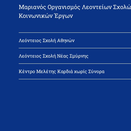
Μαριανός Οργανισμός Λεοντείων Σχολώ
Κοινωνικών Έργων
Λεόντειος Σχολή Αθηνών
Διεύθυνση: Νεϊγύ 17, 111 43 Αθήνα
Τηλέφωνο: 210-2522402
Λεόντειος Σχολή Νέας Σμύρνης
email: l_leonin@leonteiosedu.gr
Διεύθυνση: Θεμιστοκλή Σοφούλη 2, 171 22 Νέα Σμύρνη
Τηλέφωνο: 210-9418011
Κέντρο Μελέτης Καρδιά χωρίς Σύνορα
email: info@leonteiosns.gr