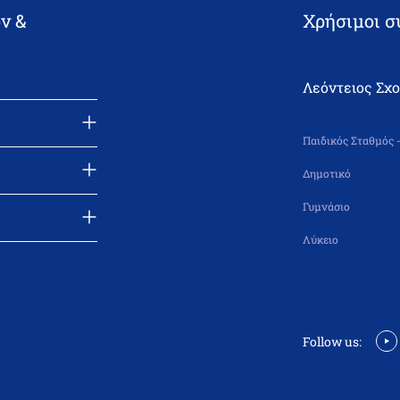
ν &
Χρήσιμοι σ
Λεόντειος Σχ
Παιδικός Σταθμός 
Δημοτικό
Γυμνάσιο
Λύκειο
Follow us: