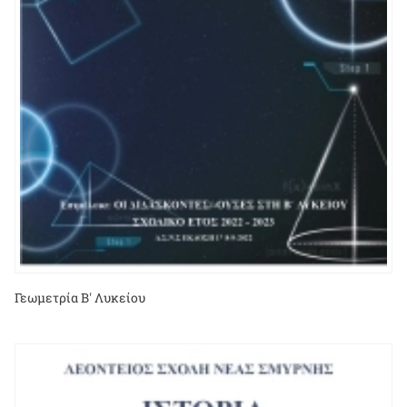
Γεωμετρία Β' Λυκείου