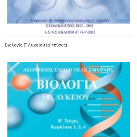
Βιολογία Γ' Λυκείου (α' τεύχος)