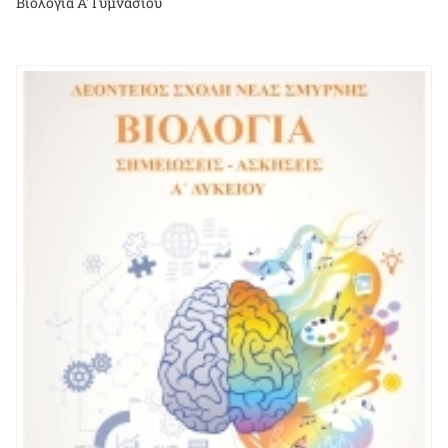
Βιολογία Α' Γυμνασίου