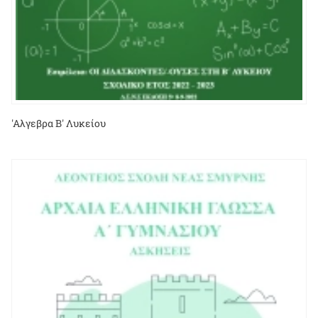
'Αλγεβρα Β' Λυκείου