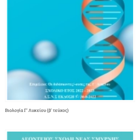
Βιολογία Γ' Λυκείου (β' τεύχος)