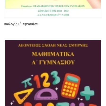
Βιολογία Γ' Γυμνασίου