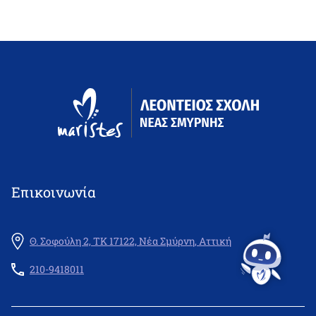
Επικοινωνία
Θ. Σοφούλη 2, ΤΚ 17122, Νέα Σμύρνη, Αττική
210-9418011