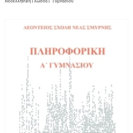
Νεοελληνική Γλώσσα Γ' Γυμνασίου