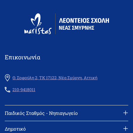
Επικοινωνία
Θ. Σοφούλη 2, ΤΚ 17122, Νέα Σμύρνη, Αττική
210-9418011
Παιδικός Σταθμός - Νηπιαγωγείο
Διεύθυνση: Θεμιστοκλή Σοφούλη 2, 171 22 Νέα Σμύρνη
Τηλέφωνο: 210-9418011
Δημοτικό
email: info@leonteiosns.gr