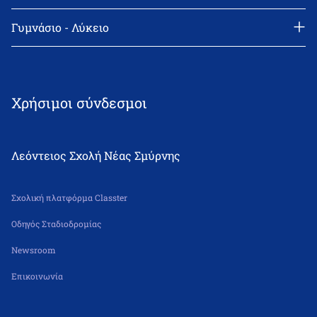
Διεύθυνση: Θεμιστοκλή Σοφούλη 2, 171 22 Νέα Σμύρνη
Τηλέφωνο: 210-9418011
Γυμνάσιο - Λύκειο
email: info@leonteiosns.gr
Διεύθυνση: Θεμιστοκλή Σοφούλη 2, 171 22 Νέα Σμύρνη
Τηλέφωνο: 210-9418011
email: info@leonteiosns.gr
Χρήσιμοι σύνδεσμοι
Λεόντειος Σχολή Νέας Σμύρνης
Σχολική πλατφόρμα Classter
Οδηγός Σταδιοδρομίας
Newsroom
Επικοινωνία