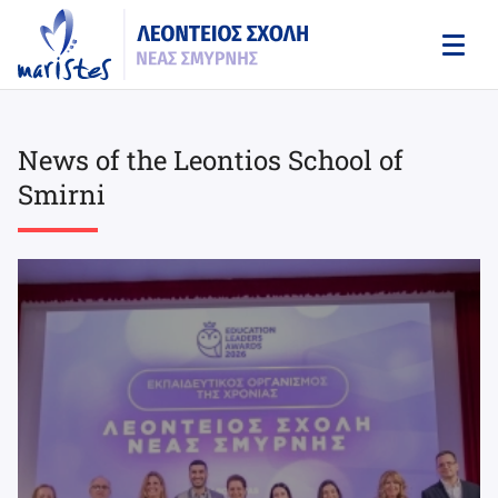
Skip
to
main
content
News of the Leontios School of
Smirni