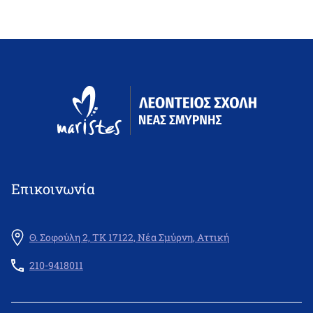
Επικοινωνία
Θ. Σοφούλη 2, ΤΚ 17122, Νέα Σμύρνη, Αττική
210-9418011