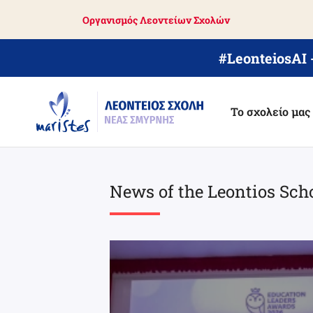
Skip
Οργανισμός Λεοντείων Σχολών
to
main
content
#LeonteiosAI
Το σχολείο μας
News of the Leontios Sch