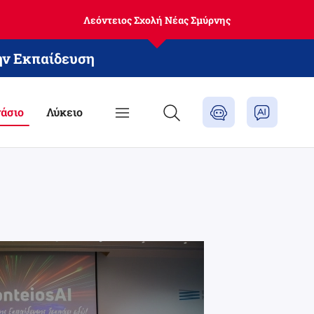
Λεόντειος Σχολή Νέας Σμύρνης
ην Εκπαίδευση
άσιο
Λύκειο