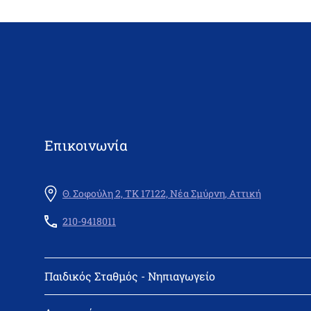
Επικοινωνία
Θ. Σοφούλη 2, ΤΚ 17122, Νέα Σμύρνη, Αττική
210-9418011
Παιδικός Σταθμός - Νηπιαγωγείο
Διεύθυνση: Θεμιστοκλή Σοφούλη 2, 171 22 Νέα Σμύρνη
Τηλέφωνο: 210-9418011