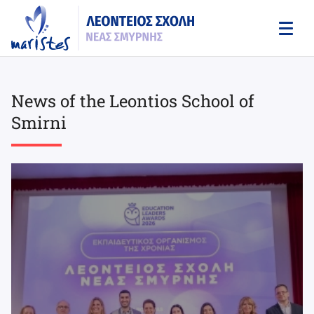
Skip
to
main
content
News of the Leontios School of
Smirni