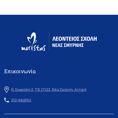
Επικοινωνία
Θ. Σοφούλη 2, ΤΚ 17122, Νέα Σμύρνη, Αττική
210-9418011