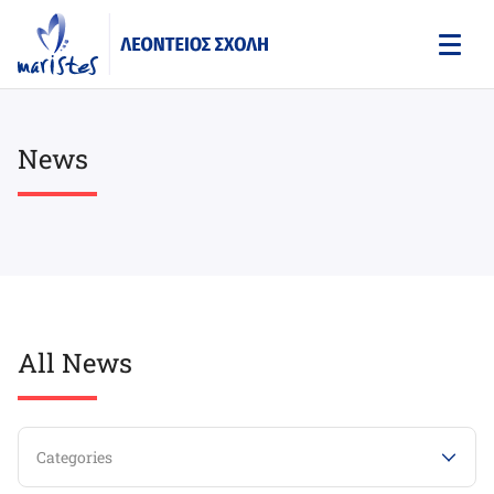
Skip
to
main
content
News
All News
Categories