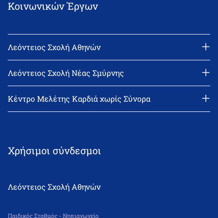
Κοινωνικών Έργων
Λεόντειος Σχολή Αθηνών
Διεύθυνση: Νεϊγύ 17, 111 43 Αθήνα
Τηλέφωνο: 210-2522402
Λεόντειος Σχολή Νέας Σμύρνης
email: l_leonin@leonteiosedu.gr
Διεύθυνση: Θεμιστοκλή Σοφούλη 2, 171 22 Νέα Σμύρνη
Τηλέφωνο: 210-9418011
Κέντρο Μελέτης Καρδιά χωρίς Σύνορα
email: info@leonteiosns.gr
Χρήσιμοι σύνδεσμοι
Λεόντειος Σχολή Αθηνών
Παιδικός Σταθμός - Νηπιαγωγείο