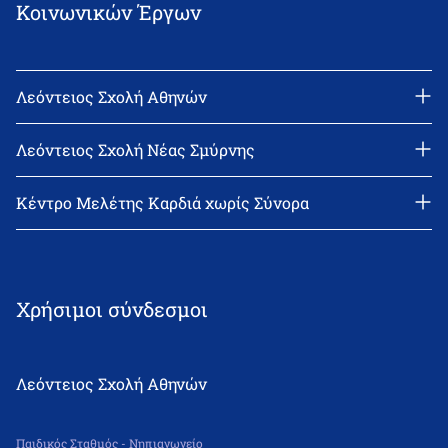
Κοινωνικών Έργων
Λεόντειος Σχολή Αθηνών
Διεύθυνση: Νεϊγύ 17, 111 43 Αθήνα
Τηλέφωνο: 210-2522402
Λεόντειος Σχολή Νέας Σμύρνης
email: l_leonin@leonteiosedu.gr
Διεύθυνση: Θεμιστοκλή Σοφούλη 2, 171 22 Νέα Σμύρνη
Τηλέφωνο: 210-9418011
Κέντρο Μελέτης Καρδιά χωρίς Σύνορα
email: info@leonteiosns.gr
Χρήσιμοι σύνδεσμοι
Λεόντειος Σχολή Αθηνών
Παιδικός Σταθμός - Νηπιαγωγείο