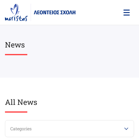
Skip
to
main
content
News
All News
Categories