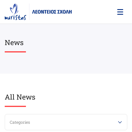
Skip
to
main
content
News
All News
Categories