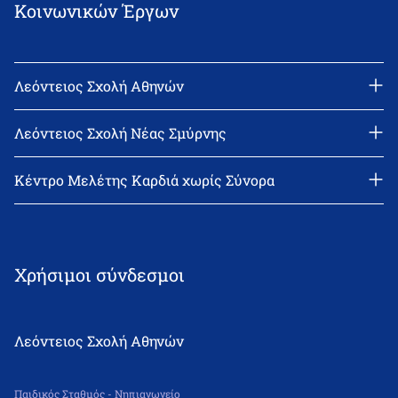
Κοινωνικών Έργων
Λεόντειος Σχολή Αθηνών
Διεύθυνση: Νεϊγύ 17, 111 43 Αθήνα
Τηλέφωνο: 210-2522402
Λεόντειος Σχολή Νέας Σμύρνης
email: l_leonin@leonteiosedu.gr
Διεύθυνση: Θεμιστοκλή Σοφούλη 2, 171 22 Νέα Σμύρνη
Τηλέφωνο: 210-9418011
Κέντρο Μελέτης Καρδιά χωρίς Σύνορα
email: info@leonteiosns.gr
Χρήσιμοι σύνδεσμοι
Λεόντειος Σχολή Αθηνών
Παιδικός Σταθμός - Νηπιαγωγείο