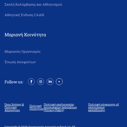
Σχολή Κολύμβησης και Αθλητισμού
Αθλητική Ένδυση CAAN
Μαριανή Κοινότητα
Μαριανός Οργανισμός
Ένωση Αποφοίτων
Follow us:
Όροι Χρήσης &
Πολιτική επεξεργασίας
Πολιτική σύγχρονης εξ
Πολιτική
Πολιτική
προσωπικών δεδομένων
αποστάσεως
Ποιότητας
Απορρήτου
(Privacy Policy)
εκπαίδευσης
Copyright © 2026 Οργανισμός Λεοντείων Σχολών. All