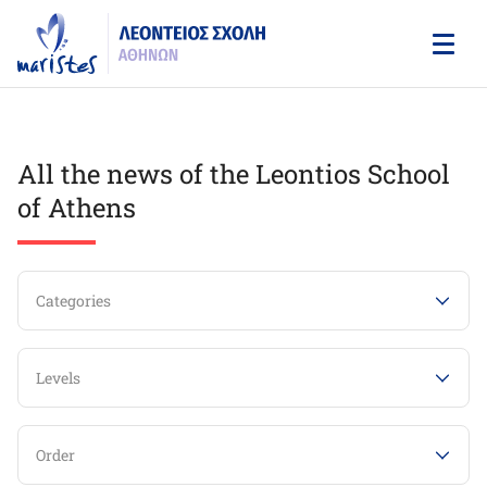
Skip
to
main
content
All the news of the Leontios School
of Athens
Categories
Levels
Order