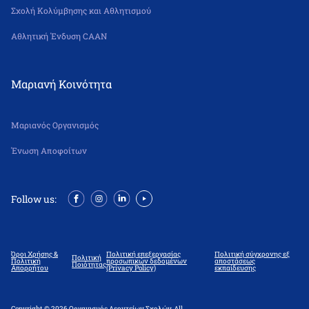
Σχολή Κολύμβησης και Αθλητισμού
Αθλητική Ένδυση CAAN
Μαριανή Κοινότητα
Μαριανός Οργανισμός
Ένωση Αποφοίτων
Follow us:
Όροι Χρήσης &
Πολιτική επεξεργασίας
Πολιτική σύγχρονης εξ
Πολιτική
Πολιτική
προσωπικών δεδομένων
αποστάσεως
Ποιότητας
Απορρήτου
(Privacy Policy)
εκπαίδευσης
Copyright © 2026 Οργανισμός Λεοντείων Σχολών. All