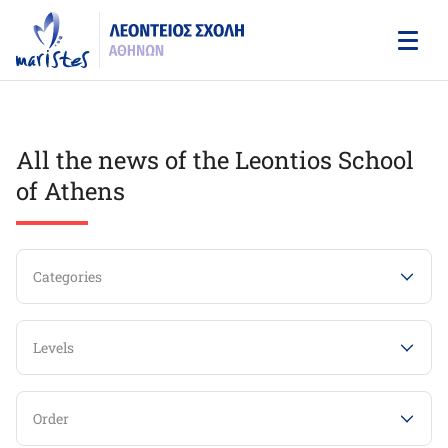
Skip
to
main
content
All the news of the Leontios School
of Athens
Categories
Levels
Order