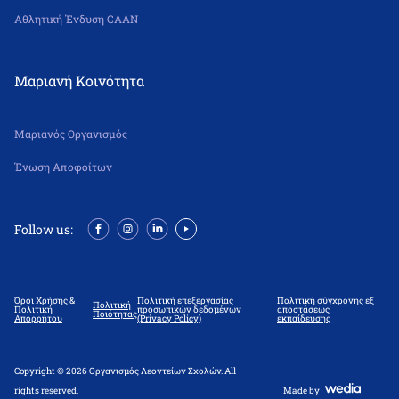
Αθλητική Ένδυση CAAN
Μαριανή Κοινότητα
Μαριανός Οργανισμός
Ένωση Αποφοίτων
Follow us:
Όροι Χρήσης &
Πολιτική επεξεργασίας
Πολιτική σύγχρονης εξ
Πολιτική
Πολιτική
προσωπικών δεδομένων
αποστάσεως
Ποιότητας
Απορρήτου
(Privacy Policy)
εκπαίδευσης
Copyright © 2026 Οργανισμός Λεοντείων Σχολών. All
rights reserved.
Made by