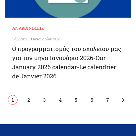
ΑΝΑΚΟΙΝΏΣΕΙΣ
Σάββατο, 10 Ιανουαρίου 2026
Ο προγραμματισμός του σχολείου μας
για τον μήνα Ιανουάριο 2026-Our
January 2026 calendar-Le calendrier
de Janvier 2026
Pagination
Nex
Current
1
Page
2
Page
3
Page
4
Page
5
Page
6
Page
7
pag
page