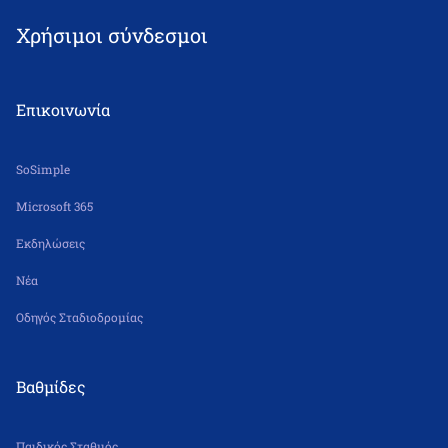
Fax: 210 2515049
Χρήσιμοι σύνδεσμοι
nipiagogeiolsa@leonteiosedu.gr
Δε – Πα 6.30 π.μ. – 5.30 μ.μ.
Επικοινωνία
SoSimple
Microsoft 365
Εκδηλώσεις
Νέα
Οδηγός Σταδιοδρομίας
Βαθμίδες
Παιδικός Σταθμός